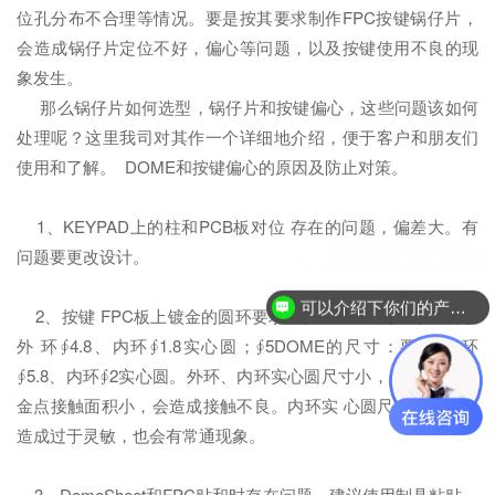
位孔分布不合理等情况。要是按其要求制作FPC按键锅仔片，
会造成锅仔片定位不好，偏心等问题，以及按键使用不良的现
象发生。
那么锅仔片如何选型，锅仔片和按键偏心，这些问题该如何
处理呢？这里我司对其作一个详细地介绍，便于客户和朋友们
使用和了解。 DOME和按键偏心的原因及防止对策。
1、KEYPAD上的柱和PCB板对位 存在的问题，偏差大。有
问题要更改设计。
可以介绍下你们的产品么？
2、按键 FPC板上镀金的圆环要求：∮4 DOME的尺寸：要求
外 环∮4.8、内环∮1.8实心圆；∮5DOME的尺寸：要求外 环
∮5.8、内环∮2实心圆。外环、内环实心圆尺寸小， 弹片和PCB
金点接触面积小，会造成接触不良。内环实 心圆尺寸过大，会
造成过于灵敏，也会有常通现象。
3、DomeSheet和FPC贴和时存在问题，建议使用制具粘贴，