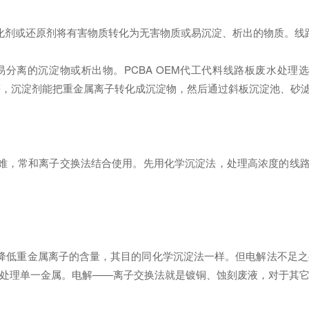
化剂或还原剂将有害物质转化为无害物质或易沉淀、析出的物质。线
沉淀物或析出物。PCBA OEM代工代料线路板废水处理选用的化
Cl3、ISX等，沉淀剂能把重金属离子转化成沉淀物，然后通过斜板沉淀池
，常和离子交换法结合使用。先用化学沉淀法，处理高浓度的线路板
降低重金属离子的含量，其目的同化学沉淀法一样。但电解法不足之
处理单一金属。电解——离子交换法就是镀铜、蚀刻废液，对于其