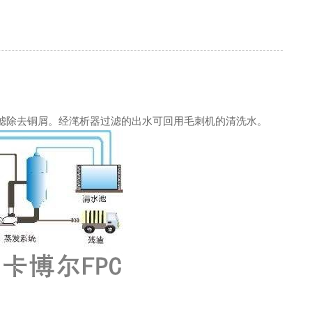
滤除去铜屑。经滗析器过滤的出水可回用毛刺机的清洗水。