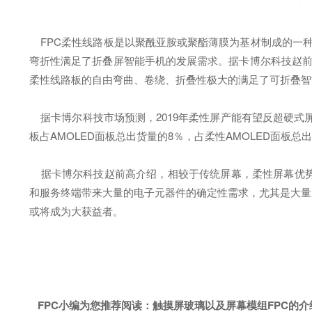
FPC柔性线路板是以聚酰亚胺或聚酯薄膜为基材制成的一种
弯折性满足了折叠屏智能手机的发展需求。据卡博尔科技赵前高
柔性线路板的自由弯曲、卷绕、折叠性极大的满足了可折叠智
据卡博尔科技市场预测，2019年柔性屏产能有望反超硬式屏，达
板占AMOLED面板总出货量的8％，占柔性AMOLED面板
据卡博尔科技赵前高介绍，相较于传统屏幕，柔性屏幕优势
和服务终端带来大量的电子元器件的确定性需求，尤其是大量应
或将成为大获益者。
FPC小编为您推荐阅读：
触摸屏玻璃以及屏幕模组FPC的介