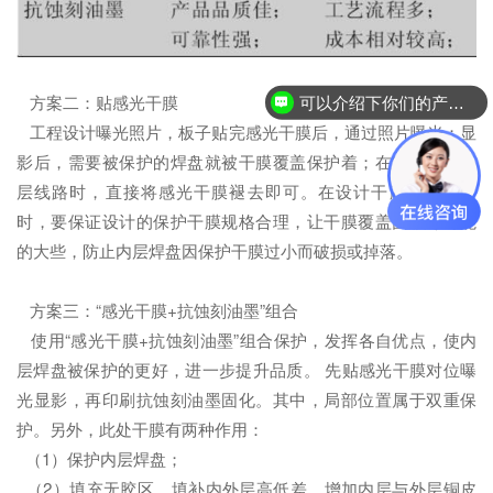
方案二：贴感光干膜
可以介绍下你们的产品么？
工程设计曝光照片，板子贴完感光干膜后，通过照片曝光；显
影后，需要被保护的焊盘就被干膜覆盖保护着；在制作FPC外
层线路时，直接将感光干膜褪去即可。在设计干膜曝光照片
时，要保证设计的保护干膜规格合理，让干膜覆盖面积尽可能
的大些，防止内层焊盘因保护干膜过小而破损或掉落。
方案三：“感光干膜+抗蚀刻油墨”组合
使用“感光干膜+抗蚀刻油墨”组合保护，发挥各自优点，使内
层焊盘被保护的更好，进一步提升品质。 先贴感光干膜对位曝
光显影，再印刷抗蚀刻油墨固化。其中，局部位置属于双重保
护。另外，此处干膜有两种作用：
（1）保护内层焊盘；
（2）填充无胶区，填补内外层高低差，增加内层与外层铜皮