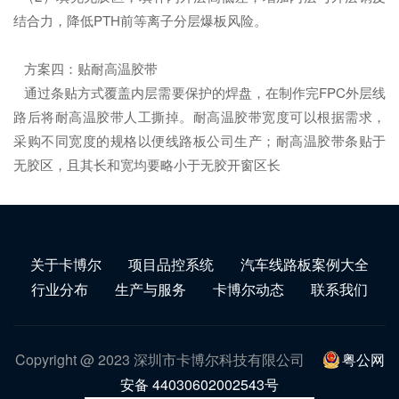
结合力，降低PTH前等离子分层爆板风险。
方案四：贴耐高温胶带
通过条贴方式覆盖内层需要保护的焊盘，在制作完FPC外层线
路后将耐高温胶带人工撕掉。耐高温胶带宽度可以根据需求，
采购不同宽度的规格以便线路板公司生产；耐高温胶带条贴于
无胶区，且其长和宽均要略小于无胶开窗区长
关于卡博尔
项目品控系统
汽车线路板案例大全
行业分布
生产与服务
卡博尔动态
联系我们
Copyright @ 2023 深圳市卡博尔科技有限公司
粤公网
安备 44030602002543号