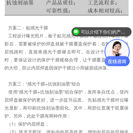
方案二：贴感光干膜
可以介绍下你们的产品么？
工程设计曝光照片，板子贴完感光干膜后，通过照片曝光；显
影后，需要被保护的焊盘就被干膜覆盖保护着；在制作FPC外
层线路时，直接将感光干膜褪去即可。在设计干膜曝光照片
时，要保证设计的保护干膜规格合理，让干膜覆盖面积尽可能
的大些，防止内层焊盘因保护干膜过小而破损或掉落。
方案三：“感光干膜+抗蚀刻油墨”组合
使用“感光干膜+抗蚀刻油墨”组合保护，发挥各自优点，使内
层焊盘被保护的更好，进一步提升品质。 先贴感光干膜对位曝
光显影，再印刷抗蚀刻油墨固化。其中，局部位置属于双重保
护。另外，此处干膜有两种作用：
（1）保护内层焊盘；
（2）填充无胶区，填补内外层高低差，增加内层与外层铜皮