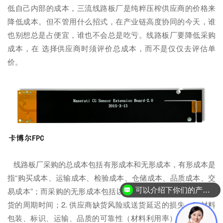
低自己内部的成本，三流线路板厂是纯粹压榨供应商的价格来
降低成本。但不管用什么招式，在产业链高度协同的今天，谁
也别想总是占便宜，谁也不会总是吃亏。线路板厂要降低采购
成本，在 选择供应商时须评价总成本，而不是仅仅去评估单
价。
线路板厂采购的总成本包括有形成本和无形成本，有形成本是
指“购买成本、运输成本、检验成本、仓储成本、品质成本、交
可以介绍下你们的产品么？
易成本”；而采购的无形成本包括以下几点：1. 准时交货率与交
你们是怎么收费的呢？
货的周期时间；2. 供应商缺货风险或送货延迟的损失；3. 材料
包装、标识、运输、品质的可靠性（材料利用率）；4. 单据的