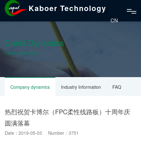
Kaboer Technology
CN
Cabol Dynamics
CABOL DYNAMICS
Company dynamics
Industry Information
FAQ
热烈祝贺卡博尔（FPC柔性线路板）十周年庆
圆满落幕
Date：2019-05-03 Number：3751