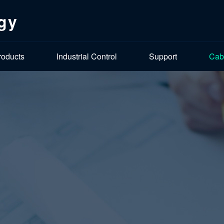
gy
roducts
Industrial Control
Support
Cab