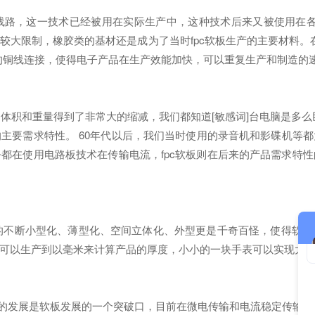
线路，这一技术已经被用在实际生产中，这种技术后来又被使用在各
大限制，橡胶类的基材还是成为了当时fpc软板生产的主要材料。在1
用的铜线连接，使得电子产品在生产效能加快，可以重复生产和制造的
体积和重量得到了非常大的缩减，我们都知道[敏感词]台电脑是多么
主要需求特性。 60年代以后，我们当时使用的录音机和影碟机等
都在使用电路板技术在传输电流，fpc软板则在后来的产品需求特
的不断小型化、薄型化、空间立体化、外型更是千奇百怪，使得软
可以生产到以毫米来计算产品的厚度，小小的一块手表可以实现大
的发展是软板发展的一个突破口，目前在微电传输和电流稳定传输上