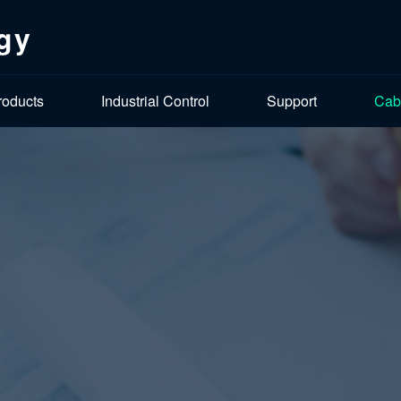
gy
roducts
Industrial Control
Support
Cab