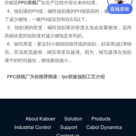
些都是
FPC排线厂
在生产过程中得出来的结果。
4、蚀刻液的PH值：碱性蚀刻液的PH值较高时，侧蚀增大。为
了减少侧蚀，一般PH值应控制在8.5以下。
5、蚀刻液的密度：碱性蚀刻液的密度太低会加重侧蚀，选用
高铜浓度的蚀刻液对减少侧蚀是有利的。
6、铜箔厚度：要达到小侧蚀的细导线的蚀刻，好采用(超)薄铜
箔。而且线宽越细，铜箔厚度应越薄。因为，铜箔越薄在蚀刻
液中的时间越短，侧蚀量就越小。
FPC排线厂为你推荐阅读：
fpc软板蚀刻工艺介绍
About Kaboer
Solution
Products
Industrial Control
Support
Cabol Dynamics
Contact us