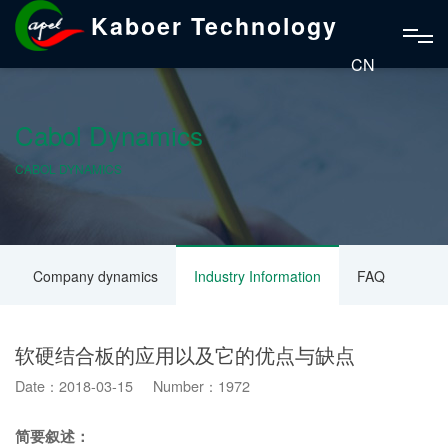
Kaboer Technology
CN
Cabol Dynamics
CABOL DYNAMICS
Company dynamics
Industry Information
FAQ
软硬结合板的应用以及它的优点与缺点
Date：2018-03-15 Number：1972
简要叙述：