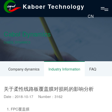
Kaboer Technology
CN
Cabol Dynamics
CABOL DYNAMICS
Company dynamics
Industry Information
FAQ
关于柔性线路板覆盖膜对损耗的影响分析
Date：2018-10-17 Number：3162
1. FPC覆盖膜