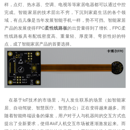
样，点灯、热水器、空调、电视等等家居电器都可以通过中控
完成。智能家居的技术层出不穷，下沉到家庭生活的各个领
域，有点儿像是当年发展智能手机一样，势不可挡。智能家居
产品的发展使得FPC
柔性线路板
的出货量得到了增长，FPC柔
性线路板具有配线密度高、重量轻、厚度薄、弯折性好的特
点，成了智能家居产品的首要选择。
在基于IoT技术的市场里，与人发生联系的场景（如智能家
居、自动驾驶、智慧医疗、智慧办公）正在变得越来越多。而
随着智能终端设备的爆发，用户对于人与机器间的交互方式也
提出了全新要求，使得AIoT人机交互市场被逐渐激发起来。而