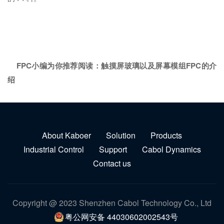
FPC小编为你推荐阅读：
触摸屏玻璃以及屏幕模组FPC的介
绍
About Kaboer
Solution
Products
Industrial Control
Support
Cabol Dynamics
Contact us
Copyright @ 2023 Shenzhen Cabol Technology Co., Ltd
粤公网安备 44030602002543号