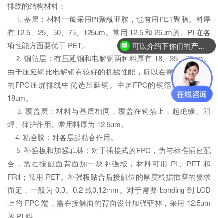
排线的结构材料：
1. 基层：材料一般采用PI聚酰亚胺，也有用PET聚脂。料厚
有 12.5、25、50、75、125um。常用 12.5 和 25um的。PI 在各
项性能方面要优于 PET。
可以介绍下你们的产品么？
2. 铜箔层：有压延铜和电解铜两种料厚有 18、35、75um。
由于压延铜比电解铜有较好的机械性能，所以在需要经常弯曲
的FPC压屏排线中优选压延铜。主屏FPC的铜箔厚度一般为
18um。
3. 覆盖层：材料与基层相同，覆盖在铜箔上，起绝缘、阻
焊、保护作用。常用料厚为 12.5um。
4. 粘合胶：对各层起粘合作用。
5. 补强板和加强菲林：对于插接式的FPC，为与标准插座配
合，需在接触面背面加一块补强板，材料可用 PI、PET 和
FR4；常用 PET。补强板贴合后接触位的厚度根据插座的要求
而定，一般为 0.3、0.2 或0.12mm。对于需要 bonding 到 LCD
上的 FPC 端，需在接触面的背面设计加强菲林，采用 12.5um
的 PI 料。