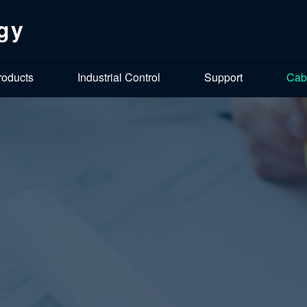
gy
roducts
Industrial Control
Support
Cab