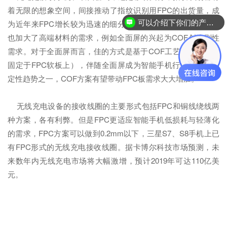
着无限的想象空间，间接推动了指纹识别用FPC的出货量，成
可以介绍下你们的产品么？
为近年来FPC增长较为迅速的细分应用领域。智能手机的创新
也加大了高端材料的需求，例如全面屏的兴起为COF创造刚性
需求。对于全面屏而言，佳的方式是基于COF工艺（即触控IC
固定于FPC软板上），伴随全面屏成为智能手机行业升级的确
定性趋势之一，COF方案有望带动FPC板需求大大增加。
无线充电设备的接收线圈的主要形式包括FPC和铜线绕线两
种方案，各有利弊。但是FPC更适应智能手机低损耗与轻薄化
的需求，FPC方案可以做到0.2mm以下，三星S7、S8手机上已
有FPC形式的无线充电接收线圈。据卡博尔科技市场预测，未
来数年内无线充电市场将大幅激增，预计2019年可达110亿美
元。