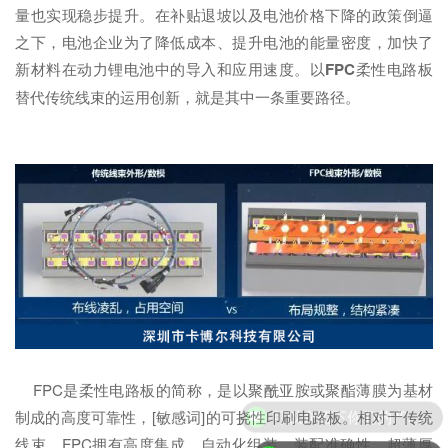
量也实现稳步提升。在补贴退坡以及电池价格下降的政策倒逼
之下，电池企业为了降低成本、提升电池的能量密度，加快了
新材料在动力锂电池中的导入和应用速度。以
FPC
柔性电路板
替代传统线束的运用创新，就是其中一条重要路径。
FPC是柔性电路板的简称，是以聚酰亚胺或聚酯薄膜为基材
可以介绍下你们的产品么？
制成的高度可靠性，[敏感词]的可挠性印刷电路板。相对于传统
线束，FPC拥有高度集成、自动化组装、装配准确性、超薄厚